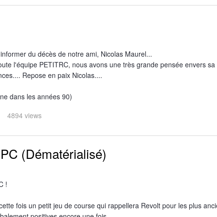
 informer du décès de notre ami, Nicolas Maurel...
 toute l'équipe PETITRC, nous avons une très grande pensée envers s
ces.... Repose en paix Nicolas....
ne dans les années 90)
4894 views
 PC (Dématérialisé)
C !
ette fois un petit jeu de course qui rappellera Revolt pour les plus anc
obalement positives encore une fois