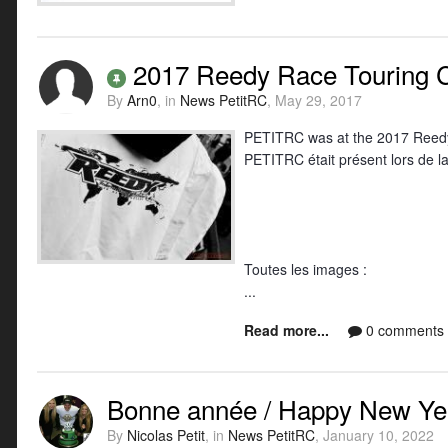
2017 Reedy Race Touring 
By
Arn0
, in
News PetitRC
,
May 29, 2017
PETITRC was at the 2017 Reedy
PETITRC était présent lors de 
Toutes les images :
...
Read more...
0 comments
Bonne année / Happy New Ye
By
Nicolas Petit
, in
News PetitRC
,
January 10, 2022