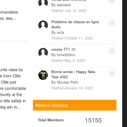
0
By
bertrand
Started
July 10, 2023
commandées.
s, des...
Problème de vitesse en ligne
0
droite
By
octa
Started
October 11, 2022
course TT1.10
0
By
bmw320icc
Started
May 5, 2022
rite class by
Bonne année / Happy New
0
e from Ollie
Year 2022
Ollie just
By
Nicolas Petit
Started
January 10, 2022
ore comfortable
tunity at the
title safely in
Member Statistics
leg win to...
15155
Total Members