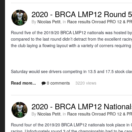
2020 - BRCA LMP12 Round 5
By
Nicolas Petit
, in
Race results Onroad PRO 12 & PRO
Round five of the 2019/20 BRCA LMP12 nationals was hosted by B
compared to the last round didn’t detract from the excellent raci
the club laying a flowing layout with a variety of corners requiring
Saturday would see drivers competing in 13.5 and 17.5 stock clas
Read more...
0 comments
3220 views
2020 - BRCA LMP12 National
By
Nicolas Petit
, in
Race results Onroad PRO 12 & PRO
Round four of the 2019/20 BRCA LMP12 nationals took place in Ch
racing. Unfortunately round 3 of the championship had to be can