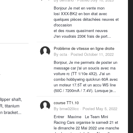
Bonjour Je met en vente mon
losi XXX-BK2 en bon état avec
quelques pièces détachées neuves et
d'occasion
et des roues quasiment neuves
J'en voudrais 230€ frais de port...
Problème de vitesse en ligne droite
By
octa
·
Posted
October 11, 2022
Bonjour, Je me permets de poster un
message car j'ai un soucis avec ma
.
voiture rc (TT 1/10e 4X2). J'ai un
combo hobbywing quickrun 60A avec
un moteur 17.5T et un accu WS line
(50C / 7200mA / 7.4V). Lorsque je...
lipper shaft,
course TT1.10
R, titanium
By
bmw320icc
·
Posted
May 5, 2022
 bracket...
Entrer Maxime Le Team Mini
Racing Cars organise le samedi 21 et
le dimanche 22 Mai 2022 une manche