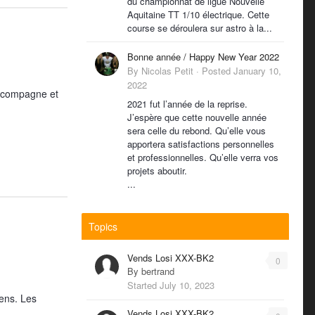
du championnat de ligue Nouvelle
Aquitaine TT 1/10 électrique. Cette
course se déroulera sur astro à la...
Bonne année / Happy New Year 2022
By
Nicolas Petit
·
Posted
January 10,
2022
a compagne et
2021 fut l’année de la reprise.
J’espère que cette nouvelle année
sera celle du rebond. Qu’elle vous
apportera satisfactions personnelles
et professionnelles. Qu’elle verra vos
projets aboutir.
...
Topics
Vends Losi XXX-BK2
0
By
bertrand
Started
July 10, 2023
iens. Les
Vends Losi XXX-BK2