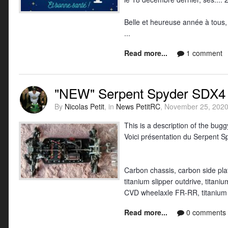
Belle et heureuse année à tous,
...
Read more...
1 comment
"NEW" Serpent Spyder SDX4 
By
Nicolas Petit
, in
News PetitRC
,
November 25, 202
This is a description of the bug
Voici présentation du Serpent Sp
Carbon chassis, carbon side plate
titanium slipper outdrive, titani
CVD wheelaxle FR-RR, titanium 
Read more...
0 comments