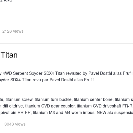
2126 views
Titan
0
gy 4WD Serpent Spyder SDX4 Titan revisited by Pavel Dostàl alias Frufli
yder SDX4 Titan revu par Pavel Dostàl alias Frufli.
, titanium screw, titanium turn buckle, titanium center bone, titanium s
um diff oitdrive, titanium CVD gear coupler, titanium CVD driveshaft FR-R
pivot pin RR-FR, titanium M3 and M4 worm imbus, NEW alu suspension
3043 views