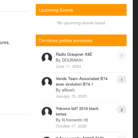
Upcoming Events
No upcoming events found
Dernières petites annonces
ures.
Radio Graupner X8E
0
By
DOURAK91
June 11, 2024
Vends Team Associated B74
1
avec évolution B74.1
By
allbush
January 15, 2023
Yokomo bd7 2016 black
2
series
By
N.fromentin 35
October 17, 2020