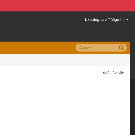
d
Existing user? Sign In
All Activity