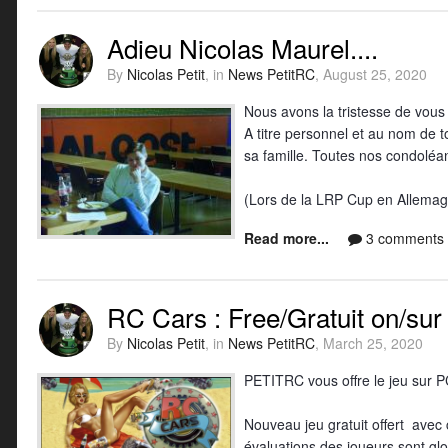
Adieu Nicolas Maurel....
By
Nicolas Petit
, in
News PetitRC
,
August 25, 2020
Nous avons la tristesse de vous
A titre personnel et au nom de
sa famille. Toutes nos condoléan
(Lors de la LRP Cup en Allemag
Read more...
3 comments
RC Cars : Free/Gratuit on/sur
By
Nicolas Petit
, in
News PetitRC
,
March 25, 2020
PETITRC vous offre le jeu sur P
Nouveau jeu gratuit offert avec c
évaluations des joueurs sont gl