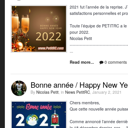
2021 fut l’année de la reprise. 
satisfactions personnelles et pro
Toute l’équipe de PETITRC a le 
pour 2022.
Nicolas Petit
----------------------------------------
...
Read more...
0 comments
Bonne année / Happy New Yea
By
Nicolas Petit
, in
News PetitRC
,
January 2, 2021
Chers membres,
Que cette nouvelle année puisse
Comme annoncé l'année dernière,
le 18 décembre dernier, ses.... 