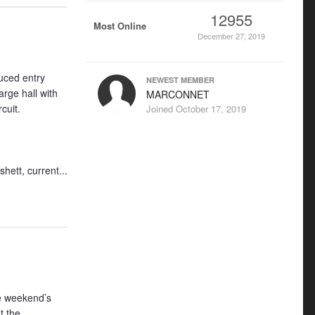
12955
Most Online
December 27, 2019
uced entry
NEWEST MEMBER
rge hall with
MARCONNET
cuit.
Joined
October 17, 2019
hett, current...
he weekend’s
t the