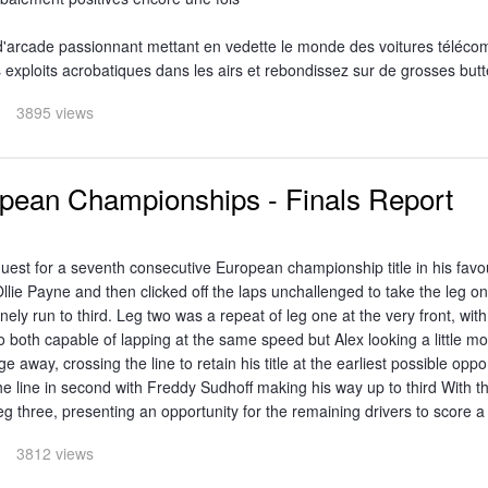
 d'arcade passionnant mettant en vedette le monde des voitures télé
 exploits acrobatiques dans les airs et rebondissez sur de grosses butte
3895 views
pean Championships - Finals Report
est for a seventh consecutive European championship title in his favou
llie Payne and then clicked off the laps unchallenged to take the leg on
y run to third. Leg two was a repeat of leg one at the very front, with 
o both capable of lapping at the same speed but Alex looking a little m
 away, crossing the line to retain his title at the earliest possible oppor
e line in second with Freddy Sudhoff making his way up to third With the 
leg three, presenting an opportunity for the remaining drivers to score a 
3812 views