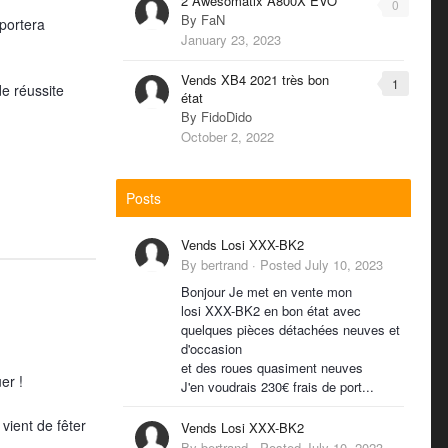
2 Awesomatix A800X EVO
0
By
FaN
pportera
January 23, 2023
Vends XB4 2021 très bon
1
e réussite
état
By
FidoDido
October 2, 2022
Posts
Vends Losi XXX-BK2
By
bertrand
·
Posted
July 10, 2023
Bonjour Je met en vente mon
losi XXX-BK2 en bon état avec
quelques pièces détachées neuves et
d'occasion
et des roues quasiment neuves
er !
J'en voudrais 230€ frais de port...
vient de fêter
Vends Losi XXX-BK2
By
bertrand
·
Posted
July 10, 2023