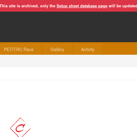
This site is archived, only the
Setup sheet database page
will be update
PETITRC Race
Gallery
Activity