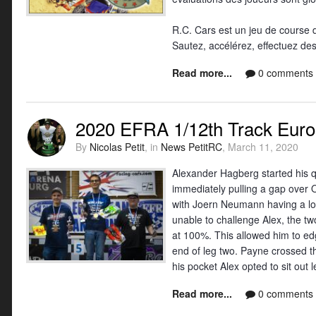
R.C. Cars est un jeu de course
Sautez, accélérez, effectuez des
Read more...
0 comments
2020 EFRA 1/12th Track Euro
By
Nicolas Petit
, in
News PetitRC
,
March 11, 2020
Alexander Hagberg started his qu
immediately pulling a gap over O
with Joern Neumann having a lonel
unable to challenge Alex, the tw
at 100%. This allowed him to edge
end of leg two. Payne crossed th
his pocket Alex opted to sit out 
Read more...
0 comments