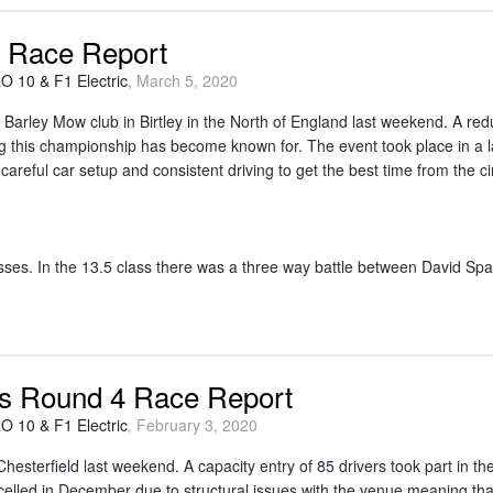
 Race Report
 10 & F1 Electric
,
March 5, 2020
arley Mow club in Birtley in the North of England last weekend. A red
ng this championship has become known for. The event took place in a la
 careful car setup and consistent driving to get the best time from the cir
ses. In the 13.5 class there was a three way battle between David Spas
s Round 4 Race Report
 10 & F1 Electric
,
February 3, 2020
esterfield last weekend. A capacity entry of 85 drivers took part in t
celled in December due to structural issues with the venue meaning tha