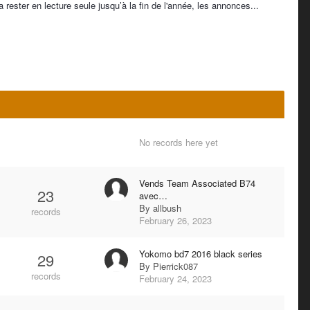
ester en lecture seule jusqu’à la fin de l'année, les annonces...
No records here yet
Vends Team Associated B74
23
avec…
By
allbush
records
February 26, 2023
Yokomo bd7 2016 black series
29
By
Pierrick087
records
February 24, 2023