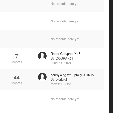
No records here yet
No records here yet
No records here yet
Radio Graupner X8E
7
By
DOURAK91
records
June 11, 2024
hobbywing xr10 pro g2s 160A
44
By
pierluigi
records
May 20, 2022
No records here yet