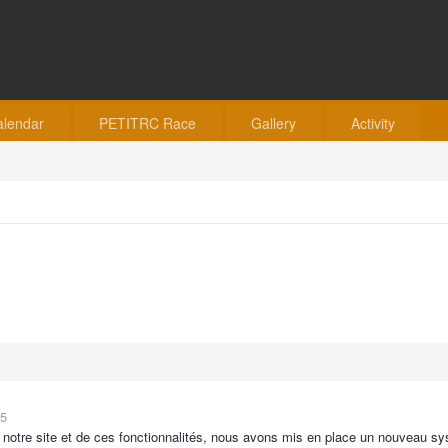
alendar
PETITRC Race
Gallery
Activity
15
de notre site et de ces fonctionnalités, nous avons mis en place un nouveau