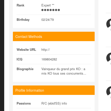
Rank
Expert **
Birthday
02/24/79
Contact Methods
Website URL
http://
ICQ
169804282
Biographie
Vainqueur du grand prix KO : a
mis KO tous ses concurrents...
Profile Information
Passions
R/C (ebid'SS) info