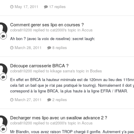
May 17, 2011
17 replies
Comment gerer ses lipo en courses ?
cobra81li200 replied to cat2000's topic in
Accus
Ah bon ? (avec la voix de roseline) :secret laugh:
March 28, 2011
8 replies
Découpe carrosserie BRCA ?
cobra81li200 replied to kikage sama's topic in
Bodies
En effet en BRCA la hauteur minimale est de 120mm au lieu des 115m
cela fait un bail que je n'ai pas pratiqué le touring). Normalement il do
correspond à la ligne BRCA, la plus haute à la ligne EFRA / IFMAR.
March 27, 2011
2 replies
Decharger mes lipo avec un swallow advance 2 ?
cobra81li200 replied to cat2000's topic in
Accus
Mr Blandin, vous avez raison TROP chargé il gonfle. Autrement y'a pas