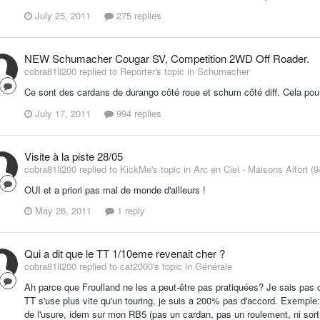
July 25, 2011
275 replies
NEW Schumacher Cougar SV, Competition 2WD Off Roader.
cobra81li200 replied to Reporter's topic in
Schumacher
Ce sont des cardans de durango côté roue et schum côté diff. Cela pour 
July 17, 2011
994 replies
Visite à la piste 28/05
cobra81li200 replied to KickMe's topic in
Arc en Ciel - Maisons Alfort (9
OUI et a priori pas mal de monde d'ailleurs !
May 26, 2011
1 reply
Qui a dit que le TT 1/10eme revenait cher ?
cobra81li200 replied to cat2000's topic in
Générale
Ah parce que Froulland ne les a peut-être pas pratiquées? Je sais pa
TT s'use plus vite qu'un touring, je suis a 200% pas d'accord. Exempl
de l'usure, idem sur mon RB5 (pas un cardan, pas un roulement, ni sort