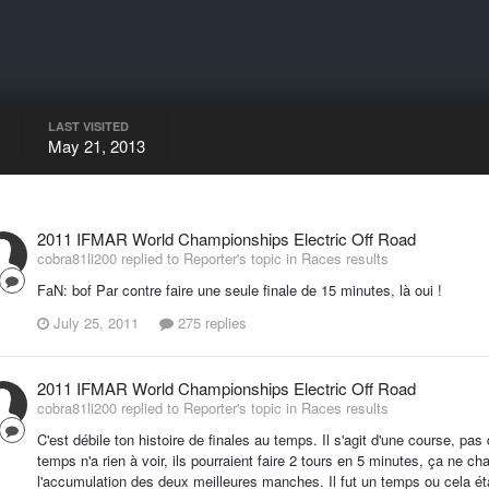
LAST VISITED
May 21, 2013
2011 IFMAR World Championships Electric Off Road
cobra81li200 replied to Reporter's topic in
Races results
FaN: bof Par contre faire une seule finale de 15 minutes, là oui !
July 25, 2011
275 replies
2011 IFMAR World Championships Electric Off Road
cobra81li200 replied to Reporter's topic in
Races results
C'est débile ton histoire de finales au temps. Il s'agit d'une course, pas
temps n'a rien à voir, ils pourraient faire 2 tours en 5 minutes, ça ne ch
l'accumulation des deux meilleures manches. Il fut un temps ou cela étai