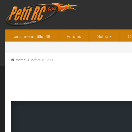
cms_menu_title_39
Forums
Setup
C
Home
cobra81li200