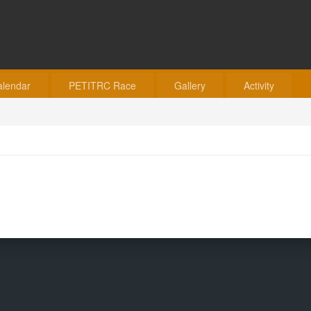
alendar
PETITRC Race
Gallery
Activity