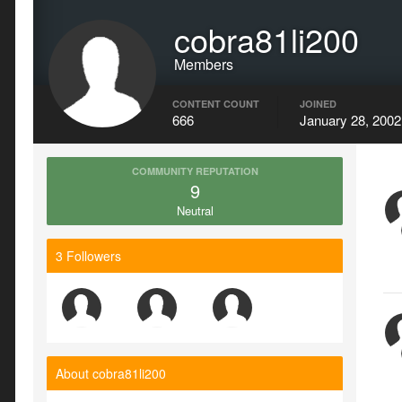
cobra81li200
Members
CONTENT COUNT
JOINED
666
January 28, 2002
COMMUNITY REPUTATION
9
Neutral
3 Followers
About cobra81li200