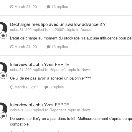
March 24, 2011
13 replies
Decharger mes lipo avec un swallow advance 2 ?
cobra81li200 replied to cat2000's topic in
Accus
L'état de charge au moment du stockage n'a aucune influcence pour peu
March 24, 2011
13 replies
Interview of John Yves FERTE
cobra81li200 replied to Reporter's topic in
News
Celui de ne pas avoir à acheter un palonnier???
March 8, 2011
8 replies
Interview of John Yves FERTE
cobra81li200 replied to Reporter's topic in
News
De servo car il n'y en a pas dans le kit. Malheureusement d'après ce que
compatible.