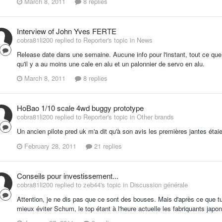
March 8, 2011
8 replies
Interview of John Yves FERTE
cobra81li200 replied to Reporter's topic in
News
Release date dans une semaine. Aucune info pour l'instant, tout ce que j
qu'il y a au moins une cale en alu et un palonnier de servo en alu.
March 8, 2011
8 replies
HoBao 1/10 scale 4wd buggy prototype
cobra81li200 replied to Reporter's topic in
Other brands
Un ancien pilote pred uk m'a dit qu'à son avis les premières jantes étaie
February 28, 2011
21 replies
Conseils pour investissement...
cobra81li200 replied to zeb44's topic in
Discussion générale
Attention, je ne dis pas que ce sont des bouses. Mais d'après ce que tu 
mieux éviter Schum, le top étant à l'heure actuelle les fabriquants japo