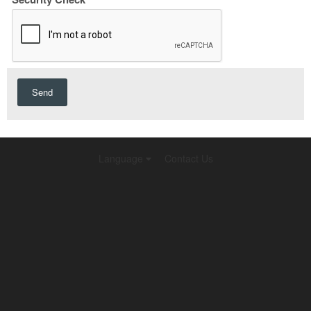
Send
Language
Contact Us