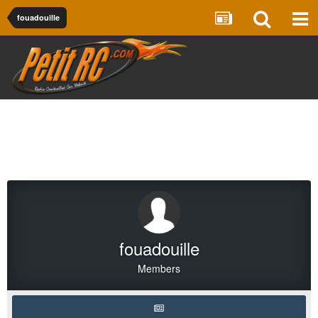
fouadouille
fouadouille
Members