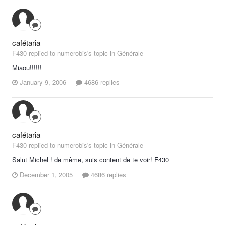
cafétaria
F430 replied to numerobis's topic in
Générale
Miaou!!!!!!
January 9, 2006
4686 replies
cafétaria
F430 replied to numerobis's topic in
Générale
Salut Michel ! de même, suis content de te voir! F430
December 1, 2005
4686 replies