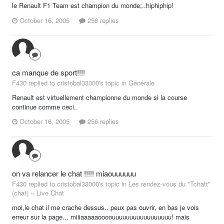
le Renault F1 Team est champion du monde;..hiphiphip!
October 16, 2005
256 replies
ca manque de sport!!!!
F430 replied to cristobal33000's topic in
Générale
Renault est virtuellement championne du monde si la course
continue comme ceci..
October 16, 2005
256 replies
on va relancer le chat !!!!! miaouuuuuu
F430 replied to cristobal33000's topic in
Les rendez-vous du "Tchatt"
(chat) -- Live Chat
moi,le chat il me crache dessus.. peux pas ouvrir, en bas je vois
erreur sur la page... miiiaaaaaoooouuuuuuuuuuuuuuuuu! mais