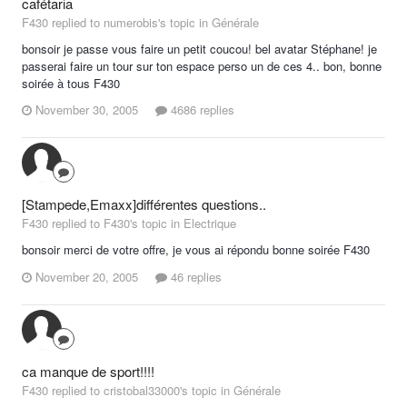
cafétaria
F430 replied to numerobis's topic in
Générale
bonsoir je passe vous faire un petit coucou! bel avatar Stéphane! je
passerai faire un tour sur ton espace perso un de ces 4.. bon, bonne
soirée à tous F430
November 30, 2005
4686 replies
[Stampede,Emaxx]différentes questions..
F430 replied to F430's topic in
Electrique
bonsoir merci de votre offre, je vous ai répondu bonne soirée F430
November 20, 2005
46 replies
ca manque de sport!!!!
F430 replied to cristobal33000's topic in
Générale